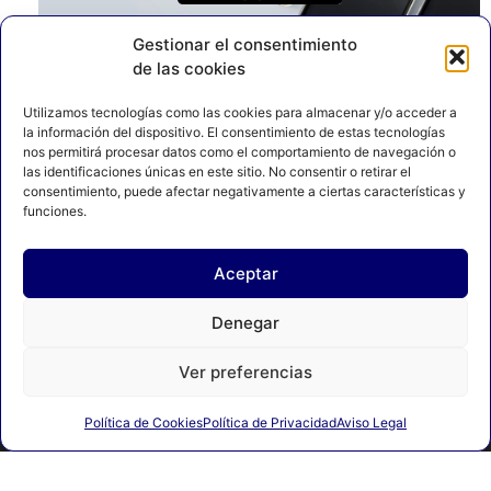
Gestionar el consentimiento
de las cookies
Utilizamos tecnologías como las cookies para almacenar y/o acceder a
la información del dispositivo. El consentimiento de estas tecnologías
nos permitirá procesar datos como el comportamiento de navegación o
las identificaciones únicas en este sitio. No consentir o retirar el
consentimiento, puede afectar negativamente a ciertas características y
funciones.
Aceptar
AVISO LEGAL
POLÍTICA DE PRIVACIDAD
Denegar
POLÍTICA DE COOKIES
Ver preferencias
© 2023 FEDERACION ESPAÑOLA DE BOXEO. C/ FERRAZ, 16 1º
Política de Cookies
Política de Privacidad
Aviso Legal
DRCHA. 28008 Madrid | DESARROLLADO POR
TOOOLS
.