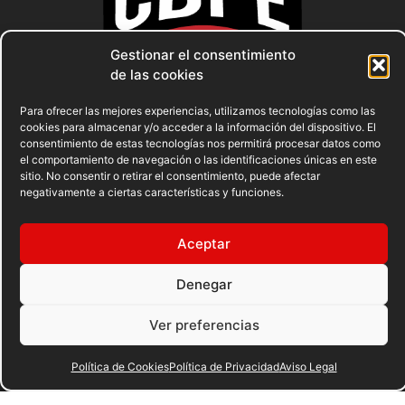
Gestionar el consentimiento
de las cookies
Para ofrecer las mejores experiencias, utilizamos tecnologías como las
cookies para almacenar y/o acceder a la información del dispositivo. El
consentimiento de estas tecnologías nos permitirá procesar datos como
el comportamiento de navegación o las identificaciones únicas en este
sitio. No consentir o retirar el consentimiento, puede afectar
negativamente a ciertas características y funciones.
AVISO LEGAL
POLÍTICA DE PRIVACIDAD
Aceptar
POLÍTICA DE COOKIES
Denegar
© 2023 FEDERACION ESPAÑOLA DE BOXEO. C/ FERRAZ, 16 1º
Ver preferencias
DRCHA. 28008 Madrid | DESARROLLADO POR
TOOOLS
.
Política de Cookies
Política de Privacidad
Aviso Legal