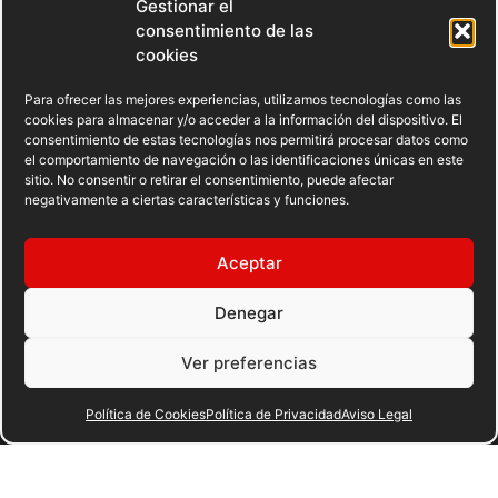
Gestionar el
consentimiento de las
cookies
Para ofrecer las mejores experiencias, utilizamos tecnologías como las
cookies para almacenar y/o acceder a la información del dispositivo. El
consentimiento de estas tecnologías nos permitirá procesar datos como
el comportamiento de navegación o las identificaciones únicas en este
sitio. No consentir o retirar el consentimiento, puede afectar
negativamente a ciertas características y funciones.
AVISO LEGAL
POLÍTICA DE PRIVACIDAD
Aceptar
POLÍTICA DE COOKIES
Denegar
Ver preferencias
© 2023 FEDERACION ESPAÑOLA DE BOXEO. C/ FERRAZ, 16 1º
DRCHA. 28008 Madrid | DESARROLLADO POR
TOOOLS
.
Política de Cookies
Política de Privacidad
Aviso Legal