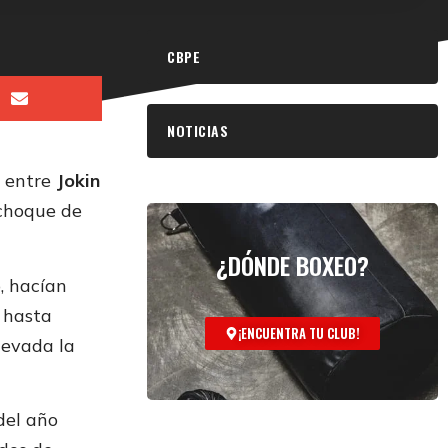
CBPE
NOTICIAS
o entre
Jokin
 choque de
¿DÓNDE BOXEO?
, hacían
 hasta
¡ENCUENTRA TU CLUB!
levada la
del año