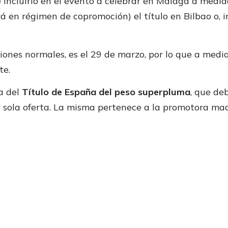
de incluirlo en el evento a celebrar en Málaga a medi
á en régimen de copromoción) el título en Bilbao o, i
ciones normales, es el 29 de marzo, por lo que a medi
te.
a del
Título de España del peso superpluma
, que de
a sola oferta. La misma pertenece a la promotora ma