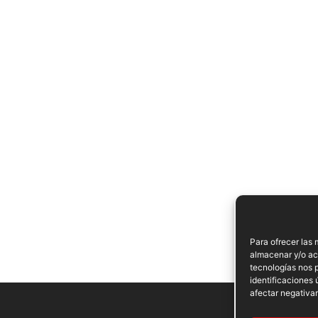
Para ofrecer las 
almacenar y/o acc
tecnologías nos 
identificaciones 
afectar negativam