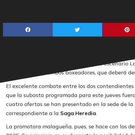
¡COMPARTE ESTA NOTICIA!
Será uno de los combates nacionales más esperado
García
y
Brian Peláez
, que tuvo como escenario L
revancha entre ambos boxeadores, que deberá dec
El excelente combate entre los dos contendientes 
que la subasta programada para este jueves fuera
cuatro ofertas se han presentado en la sede de la
correspondiente a la
Saga Heredia
.
La promotora malagueña, pues, se hace con los de