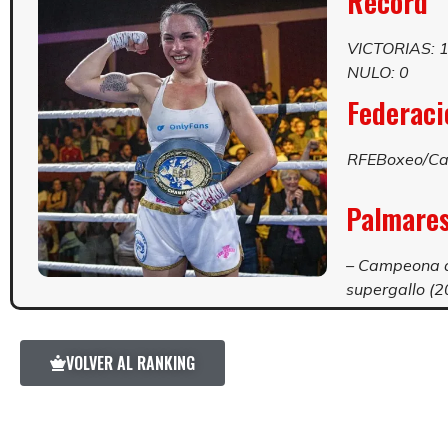
Record
VICTORIAS: 
NULO: 0
Federació
RFEBoxeo/Ca
Palmare
– Campeona d
supergallo (2
VOLVER AL RANKING