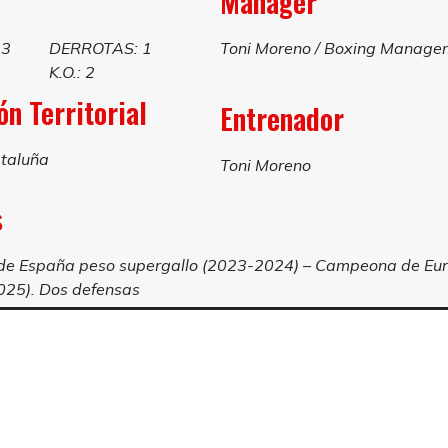
Manager
13
DERROTAS: 1
Toni Moreno / Boxing Manage
K.O.: 2
n Territorial
Entrenador
taluña
Toni Moreno
s
e España peso supergallo (2023-2024) – Campeona de Eu
025). Dos defensas