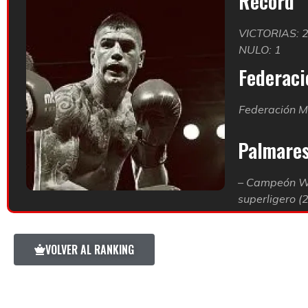
Record
VICTORIAS: 
NULO: 1
Federació
Federación M
Palmare
– Campeón WB
superligero (
VOLVER AL RANKING