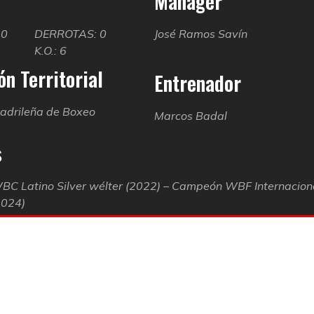
Manager
20
DERROTAS: 0
José Ramos Savín
K.O.: 6
n Territorial
Entrenador
adrileña de Boxeo
Marcos Badal
s
C Latino Silver wélter (2022) – Campeón WBF Internacion
2024)