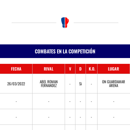
COMBATES EN LA COMPETICIÓN
FECHA
RIVAL
V
D
K.O.
LUGAR
ABEL ROMAN
ON GUARDAMAR
26/03/2022
-
Si
-
FERNANDEZ
ARENA
-
-
-
-
-
-
-
-
-
-
-
-