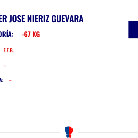
ER JOSE NIERIZ GUEVARA
ORÍA:
-67 KG
:
F.E.B.
–
A:
–