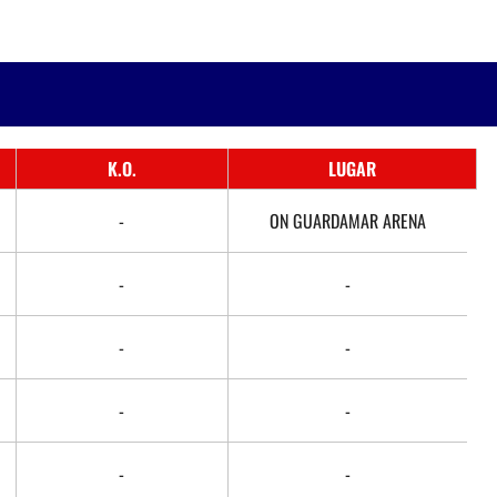
K.O.
LUGAR
-
ON GUARDAMAR ARENA
-
-
-
-
-
-
-
-