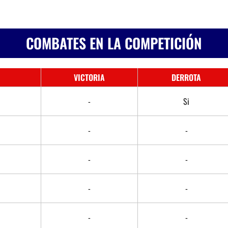
COMBATES EN LA COMPETICIÓN
VICTORIA
DERROTA
-
Si
-
-
-
-
-
-
-
-