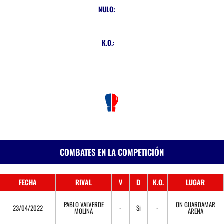
NULO:
K.O.:
COMBATES EN LA COMPETICIÓN
FECHA
RIVAL
V
D
K.O.
LUGAR
PABLO VALVERDE
ON GUARDAMAR
23/04/2022
-
Si
-
MOLINA
ARENA