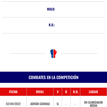
NULO:
K.O.:
COMBATES EN LA COMPETICIÓN
FECHA
RIVAL
V
D
K.O.
LUGAR
ON GUARDAMAR
02/04/2022
ADRIÁN GOMBAU
Si
-
-
ARENA