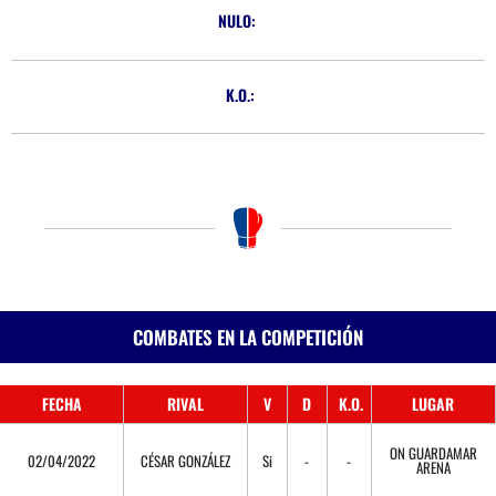
NULO:
K.O.:
COMBATES EN LA COMPETICIÓN
FECHA
RIVAL
V
D
K.O.
LUGAR
ON GUARDAMAR
02/04/2022
CÉSAR GONZÁLEZ
Si
-
-
ARENA