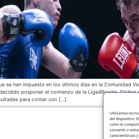
 que se han impuesto en los últimos días en la Comunidad Va
 decidido posponer el comienzo de la Liga4Boxing. Dichos 
cultades para contar con […]
Utilizamos tecno
del dispositivo. 
como el comporta
AVISO 
consentir o retir
características y