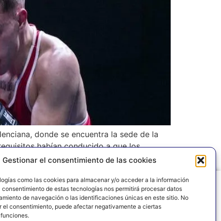
lenciana, donde se encuentra la sede de la
requisitos habían conducido a que los
Gestionar el consentimiento de las cookies
logías como las cookies para almacenar y/o acceder a la información
El consentimiento de estas tecnologías nos permitirá procesar datos
miento de navegación o las identificaciones únicas en este sitio. No
LEGAL
POLÍTICA DE PRIVACIDAD
POLÍTICA DE COOKIES
ar el consentimiento, puede afectar negativamente a ciertas
 funciones.