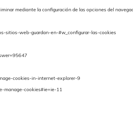
liminar mediante la configuración de las opciones del navegad
-los-sitios-web-guardan-en-#w_configurar-las-cookies
answer=95647
age-cookies-in-internet-explorer-9
ete-manage-cookies#ie=ie-11