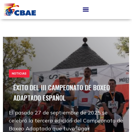
NOTICIAS
ÉXITO DEL III CAMPEONATO DE BOXEO
ADAPTADO ESPAÑOL
NOTICIAS
ÉXITO DEL III CAMPEONATO DE BOXEO
El pasado 27 de septiembre de 2025 se
ADAPTADO ESPAÑOL
celebró la tercera edición del Campeonato de
Boxeo Adaptado que tuvo lugar
El pasado 27 de septiembre de 2025 se
ÉXITO DEL III CAMPEONATO DE BOXEO
NOTICIAS
celebró la tercera edición del Campeonato de
ADAPTADO ESPAÑOL
Boxeo Adaptado que tuvo lugar